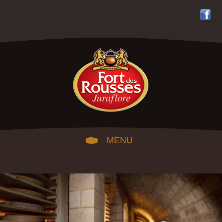
MENU
HISTOIRE DU FORT
DES ROUSSES
DES CAVES À
COMTÉ D'EXCEPTION
COMTÉ JURAFLORE